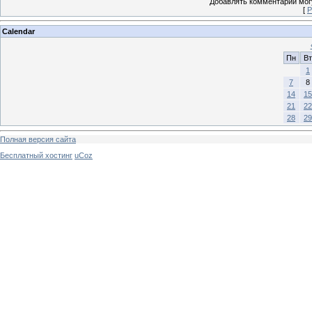
Добавлять комментарии могу
[
Р
Calendar
Пн
Вт
1
7
8
14
15
21
22
28
29
Полная версия сайта
Бесплатный хостинг
uCoz