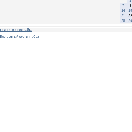
1
7
8
14
15
21
22
28
29
Полная версия сайта
Бесплатный хостинг
uCoz