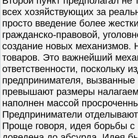
Второй пункт предполагал не 
всех хозяйствующих за реаль
просто введение более жестк
гражданско-правовой, уголовно
создание новых механизмов. 
товаров. Это важнейший меха
ответственности, поскольку и
предпринимателя, вызванные 
превышают размеры налагае
наполнен массой просроченных
Предприниматели отделываю
Проще говоря, идея борьбы с 
доведена до абсурда. Идея б