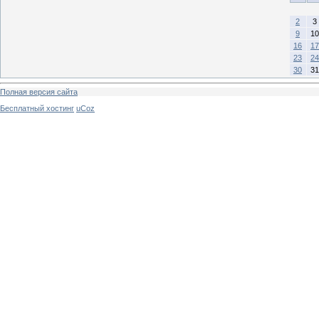
2
3
9
10
16
17
23
24
30
31
Полная версия сайта
Бесплатный хостинг
uCoz