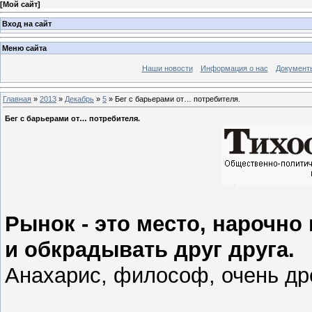
[
Мой сайт
]
Вход на сайт
Меню сайта
Наши новости
Информация о нас
Документ
Главная
»
2013
»
Декабрь
»
5
» Бег с барьерами от… потребителя.
Бег с барьерами от… потребителя.
Рынок - это место, нарочно
и обкрадывать друг друга.
Анахарис, философ, очень др