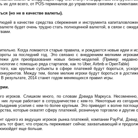
ь их для всего, от POS-терминалов до управления связями с клиентами
ться (но не в качестве валюты).
 людей в качестве средства сбережения и инструмента капиталовложе
товалюте будет очень трудно стать полноценной валютой, в связи с ожид
твами.
ительно. Когда ломаются старые правила, и рождаются новые идеи и и
ороты за последний год. Это связано с внедрением мелкими игрокам
ежи для преобразования новых бизнес-моделей. (Пример: недавно 
ологии с помощью ряда стартапов, как то Uber, Airbnb и OpenTable)
того, как крупные субъекты в сфере платежей будут бороться, ускор
конкурентов. Между тем, более мелкие игроки будут бороться в дости
 В результате, 2014 станет годом меняющихся правил игры.
трии.
ого игроков. Слишком много, по словам Дэвида Маркуса. Несомненно,
з них лучше работают в сотрудничестве с кем-то. Некоторые из сегодн
бъединив усилия с кем-то более крупным. Это приведет к волне поглоще
ства, которые охватят сферу платежей, розничную торговлю и другие 
нт одного из ведущих игроков рынка платежей, компании PayPal, Дэвид
цать тот факт, что отрасль переживает сейчас захватывающий и продо
роизойдет еще больше.