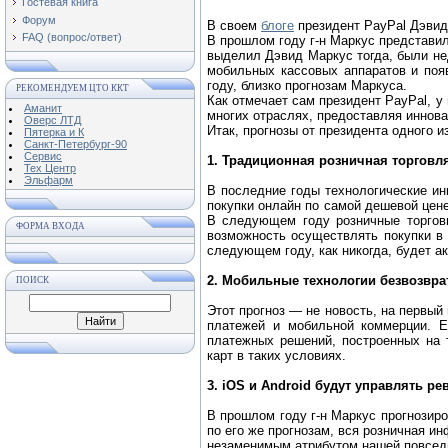
Гостевая книга
Форум
В своем
блоге
президент PayPal Дэвид
FAQ (вопрос/ответ)
В прошлом году г-н Маркус представи
выделил Дэвид Маркус тогда, были не
мобильных кассовых аппаратов и поя
году, близко прогнозам Маркуса.
РЕКОМЕНДУЕМ ЦТО ККТ
Как отмечает сам президент PayPal, у
Аманит
многих отраслях, предоставляя иннова
Оверс ЛТД
Итак, прогнозы от президента одного 
Пятерка и К
Санкт-Петербург-90
Сервис
1. Традиционная розничная торговля
Тех Центр
Эльфарм
В последние годы технологические ин
покупки онлайн по самой дешевой цене
В следующем году розничные торговц
ФОРМА ВХОДА
возможность осуществлять покупки в 
следующем году, как никогда, будет 
2. Мобильные технологии безвозвр
ПОИСК
Этот прогноз — не новость, на первый
платежей и мобильной коммерции. Е
платежных решений, построенных на т
карт в таких условиях.
3. iOS и Android будут управлять р
В прошлом году г-н Маркус прогнозир
по его же прогнозам, вся розничная и
незаменимым атрибутом нашей повседн