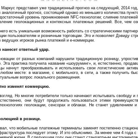
 Маркус представил уже традиционный прогноз на следующий, 2014 год,
л аналогичный прогноз, состоящий однако из меньшего количества пунк
достаточный уровень проникновения NFC-технологии; слияние платежей,
вление геолокационных и контексных платежных решений. Все, чем о
 него есть уникальная возможность работать со стратегическими партне
ции пользователям и розничным торговцам. Это и позволяет Дэвиду стр
из ведущих игроков рынка платежей и е-коммерции.
 нанесет ответный удар.
новации от разных компаний нарушили традиционную розницу, упростив 
. Эта практика получила название «шоуруминг», и, естественно, прода
ы начнут преобразовывать и использовать свои логистические актив
любом месте: в магазине, с мобильного, в сети, а также получить быс
актуальным вопрос локального размещения.
атно изменят коммерцию.
 взгляд. Но многие потребители только начинают испытывать свободу и
стественно, они будут продолжать пользоваться этими преимущест
ехнологиях геолокации, сенсорах и облаках. Не станет удивлением и
еволюцией в рознице.
овал, что мобильные платежные терминалы заменят постепенно стациона
нфраструктура последует этому. И это объяснимо. За менее чем 4 года с
евной жизни. В следующем году они станут стандартным инструментом 