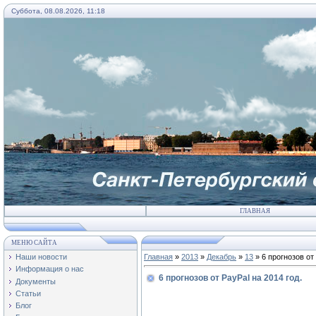
Суббота, 08.08.2026, 11:18
ГЛАВНАЯ
МЕНЮ САЙТА
Наши новости
Главная
»
2013
»
Декабрь
»
13
» 6 прогнозов от 
Информация о нас
6 прогнозов от PayPal на 2014 год.
Документы
Статьи
Блог