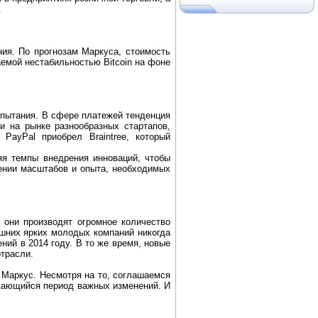
.
ния. По прогнозам Маркуса, стоимость
аемой нестабильностью Bitcoin на фоне
спытания. В сфере платежей тенденция
и на рынке разнообразных стартапов,
PayPal приобрел Braintree, который
яя темпы внедрения инноваций, чтобы
жении масштабов и опыта, необходимых
 они производят огромное количество
яшних ярких молодых компаний никогда
ний в 2014 году. В то же время, новые
отрасли.
 Маркус. Несмотря на то, соглашаемся
лжающийся период важных изменений. И