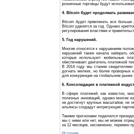
розничные торговцы будут использоват
4. Bitcoin будет продолжать развива
Bitcoin будет привлекать все больше
Bitcoin удвоится за год. Однако крип
регулирования властями и правительс
5. Год нарушений.
Многие относятся к нарушениям полож
нарушений также начала набирать об
которые используют мобильные плат
обеспечивает двигатель платежной техн
В 2014 году мы станем свидетелями 
догнать мелких, но более проворных 
для конкуренции на глобальном рынке.
6. Консолидация в платежной индус
В сфере платежей, как известно, мн
полезных инноваций, однако многие и
не достигнут крупных масштабов, не о
альянсы создадут интригующие партнер
Такими прогнозами поделился президе
мы с ними или нет, мы не можем отри
за 12 месяцев, несомненно, перемен п
Источник.