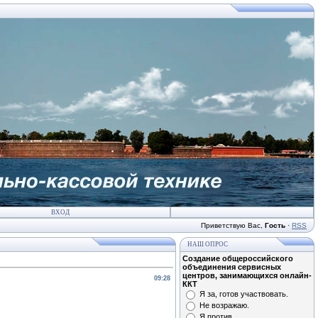
ВХОД
Приветствую Вас
,
Гость
·
RSS
НАШ ОПРОС
Создание общероссийского
объединения сервисных
центров, занимающихся онлайн-
09:28
ККТ
Я за, готов участвовать.
Не возражаю.
Я против.