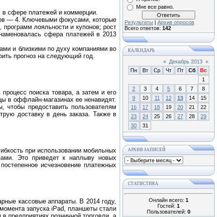
Мне все равно.
 в сфере платежей и коммерции.
тов — 4. Ключевыми фокусами, которые
Результаты
|
Архив опросов
 программ лояльности и купонов; рост
Всего ответов:
142
знаменовалась сфера платежей в 2013
рами и близкими по духу компаниями во
КАЛЕНДАРЬ
оить прогноз на следующий год.
«
Декабрь 2013
»
Пн
Вт
Ср
Чт
Пт
Сб
Вс
1
2
3
4
5
6
7
8
процесс поиска товара, а затем и его
9
10
11
12
13
14
15
вцы в оффлайн-магазинах ее ненавидят.
ы, чтобы предоставить пользователям
16
17
18
19
20
21
22
трую доставку в день заказа. Также в
23
24
25
26
27
28
29
30
31
 гибкость при использовании мобильных
АРХИВ ЗАПИСЕЙ
вами. Это приведет к наплыву новых
 постепенное исчезновение платежных
СТАТИСТИКА
Онлайн всего:
1
рные кассовые аппараты. В 2014 году,
Гостей:
1
 момента запуска iPad, планшеты стали
Пользователей:
0
в предприятиях розничной торговли, а