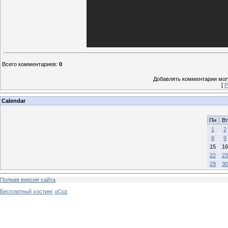
Всего комментариев
:
0
Добавлять комментарии могу
[
Р
Calendar
Пн
Вт
1
2
8
9
15
16
22
23
29
30
Полная версия сайта
Бесплатный хостинг
uCoz