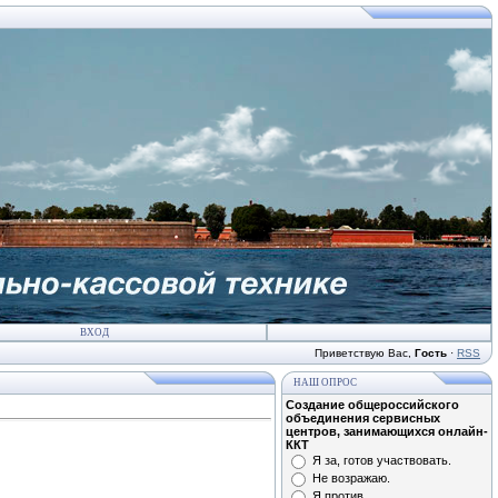
ВХОД
Приветствую Вас
,
Гость
·
RSS
НАШ ОПРОС
Создание общероссийского
объединения сервисных
центров, занимающихся онлайн-
ККТ
Я за, готов участвовать.
Не возражаю.
Я против.