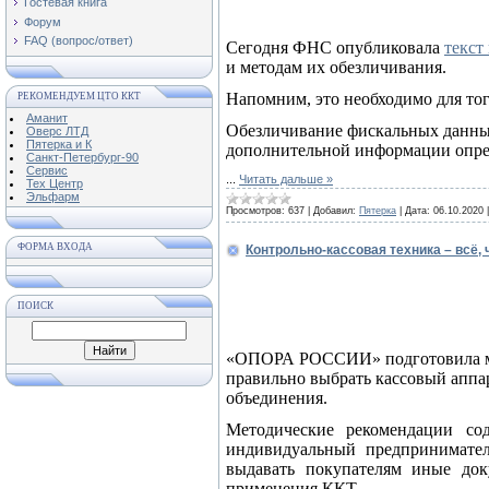
Гостевая книга
Форум
FAQ (вопрос/ответ)
Сегодня ФНС опубликовала
текст
и методам их обезличивания.
Напомним, это необходимо для тог
РЕКОМЕНДУЕМ ЦТО ККТ
Аманит
Обезличивание фискальных данных
Оверс ЛТД
Пятерка и К
дополнительной информации опре
Санкт-Петербург-90
Сервис
...
Читать дальше »
Тех Центр
Эльфарм
Просмотров:
637
|
Добавил:
Пятерка
|
Дата:
06.10.2020
ФОРМА ВХОДА
Контрольно-кассовая техника – всё,
ПОИСК
«ОПОРА РОССИИ» подготовила мет
правильно выбрать кассовый аппар
объединения.
Методические рекомендации с
индивидуальный предпринимател
выдавать покупателям иные док
применения ККТ.