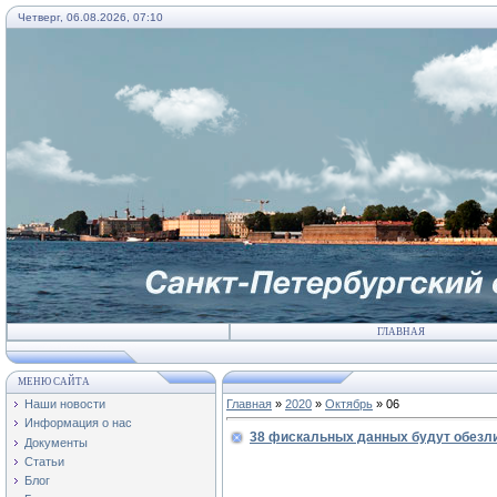
Четверг, 06.08.2026, 07:10
ГЛАВНАЯ
МЕНЮ САЙТА
Наши новости
Главная
»
2020
»
Октябрь
»
06
Информация о нас
38 фискальных данных будут обезл
Документы
Статьи
Блог