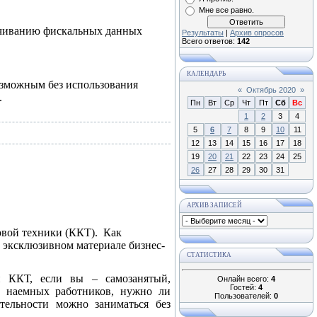
Мне все равно.
ичиванию фискальных данных
Результаты
|
Архив опросов
Всего ответов:
142
КАЛЕНДАРЬ
озможным без использования
«
Октябрь 2020
»
.
Пн
Вт
Ср
Чт
Пт
Сб
Вс
1
2
3
4
5
6
7
8
9
10
11
12
13
14
15
16
17
18
19
20
21
22
23
24
25
26
27
28
29
30
31
АРХИВ ЗАПИСЕЙ
вой техники (ККТ). Как
в эксклюзивном материале бизнес-
СТАТИСТИКА
 ККТ, если вы – самозанятый,
Онлайн всего:
4
Гостей:
4
з наемных работников, нужно ли
Пользователей:
0
тельности можно заниматься без