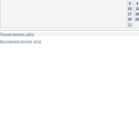
3
4
10
11
17
18
24
25
31
Полная версия сайта
Бесплатный хостинг
uCoz