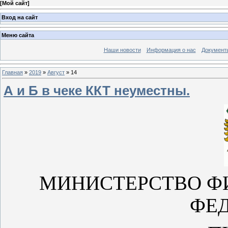
[
Мой сайт
]
Вход на сайт
Меню сайта
Наши новости
Информация о нас
Документ
Главная
»
2019
»
Август
»
14
А и Б в чеке ККТ неуместны.
МИНИСТЕРСТВО Ф
ФЕ