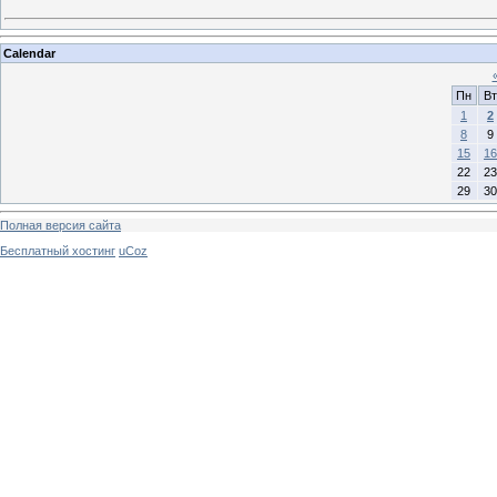
Calendar
Пн
Вт
1
2
8
9
15
16
22
23
29
30
Полная версия сайта
Бесплатный хостинг
uCoz