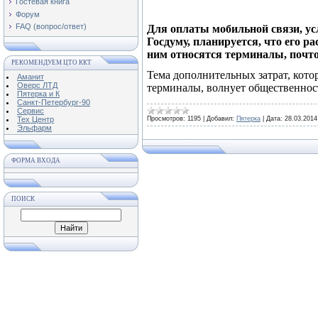
Гостевая книга
Форум
FAQ (вопрос/ответ)
Для оплаты мобильной связи, ус
Госдуму, планируется, что его р
ним относятся терминалы, почтов
РЕКОМЕНДУЕМ ЦТО ККТ
Тема дополнительных затрат, кот
Аманит
Оверс ЛТД
терминалы, волнует общественнос
Пятерка и К
Санкт-Петербург-90
Сервис
Тех Центр
Просмотров:
1195
|
Добавил:
Пятерка
|
Дата:
28.03.2014
Эльфарм
ФОРМА ВХОДА
ПОИСК