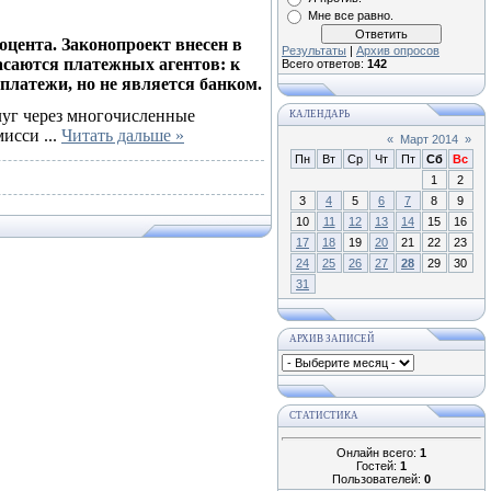
Мне все равно.
цента. Законопроект внесен в
Результаты
|
Архив опросов
касаются платежных агентов: к
Всего ответов:
142
 платежи, но не является банком.
луг через многочисленные
КАЛЕНДАРЬ
омисси
...
Читать дальше »
«
Март 2014
»
Пн
Вт
Ср
Чт
Пт
Сб
Вс
1
2
3
4
5
6
7
8
9
10
11
12
13
14
15
16
17
18
19
20
21
22
23
24
25
26
27
28
29
30
31
АРХИВ ЗАПИСЕЙ
СТАТИСТИКА
Онлайн всего:
1
Гостей:
1
Пользователей:
0