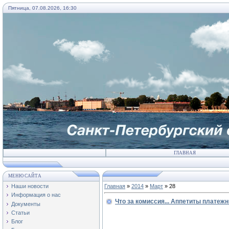
Пятница, 07.08.2026, 16:30
ГЛАВНАЯ
МЕНЮ САЙТА
Наши новости
Главная
»
2014
»
Март
»
28
Информация о нас
Что за комиссия... Аппетиты платеж
Документы
Статьи
Блог