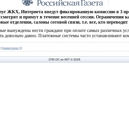
луг ЖКХ, Интернета введут фиксированную комиссию в 3 про
ассмотрят и примут в течение весенней сессии. Ограничения 
ые отделения, салоны сотовой связи, т.е. все, кто переводит
орые вынуждены нести граждане при оплате самых различных ус
ть довольно давно. Платежные системы часто устанавливают к
|
Комментарии (0)
СПб ОС по ККТ © 2026