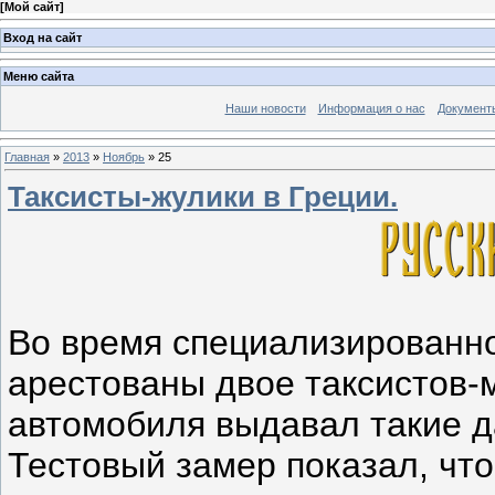
[
Мой сайт
]
Вход на сайт
Меню сайта
Наши новости
Информация о нас
Документ
Главная
»
2013
»
Ноябрь
»
25
Таксисты-жулики в Греции.
Во время специализированно
арестованы двое таксистов-
автомобиля выдавал такие д
Тестовый замер показал, что