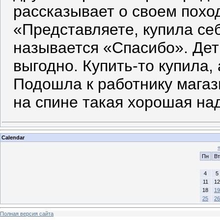
рассказывает о своем похо
«Представляете, купила себ
называется «Спасибо». Дет
выгодно. Купить-то купила, 
Подошла к работнику магаз
на спине такая хорошая на
Calendar
Пн
Вт
4
5
11
12
18
19
25
26
Полная версия сайта