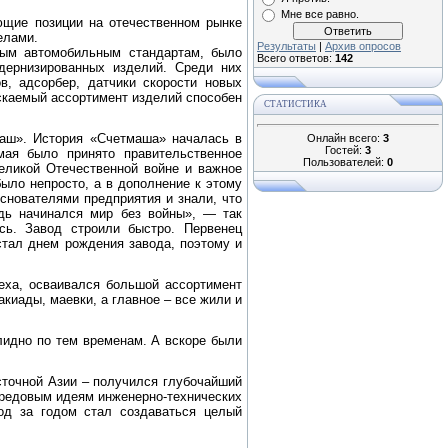
Мне все равно.
ющие позиции на отечественном рынке
елами.
Результаты
|
Архив опросов
ным автомобильным стандартам, было
Всего ответов:
142
дернизированных изделий. Среди них
в, адсорбер, датчики скорости новых
скаемый ассортимент изделий способен
СТАТИСТИКА
маш». История «Счетмаша» началась в
Онлайн всего:
3
Гостей:
3
мая было принято правительственное
Пользователей:
0
Великой Отечественной войне и важное
ыло непросто, а в дополнение к этому
снователями предприятия и знали, что
едь начинался мир без войны», — так
сь. Завод строили быстро. Первенец
стал днем рождения завода, поэтому и
еха, осваивался большой ассортимент
киады, маевки, а главное – все жили и
лидно по тем временам. А вскоре были
сточной Азии – получился глубочайший
передовым идеям инженерно-технических
год за годом стал создаваться целый