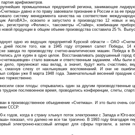
я партия арифмометров.
крупнейших промышленных предприятий региона, занимающее лидиру
«Счетмаш» давно и по праву завоевали признание в России и за ее пред
ровало систему менеджмента качества на соответствие международ
щик АвтоВАЗ», освоило и запустило в производство 12 новых и мо
», регистратор «Феликс», таксометры «Стайер», комбинации приборо
 новой продукции в общем объеме производства составила 25 %. Выпу
разднует одно из ведущих предприятий Курской области – ОАО «Счет
ь дней после того, как в 1945 году отгремел салют Победы, 14 
ске завода по производству счетно-аналитических машин. Победа в 
лились для курян в одно целое. Восстанавливать разрушенный город б
 «счетмашевцев» стало важным и ответственным заданием. «Мы были о
е дело, преумножат наш вклад, а значит, будут жить счастливо, в
ы, смахнув слезу от нахлынувших воспоминаний. И они не ошибли
ыл собран уже 8 марта 1948 года. Замечательный весенний праздник 
но торжественно.
иносили свои плоды: открывались один за другим производственные ц
в трудное послевоенное время, проводились конференции, слеты, спарта
ован в производственное объединение «Счетмаш». И это было очень со
емии СССР.
-х годов, когда в страну хлынул поток электроники с Запада и Юго-во
аша» показал, что далеко не все так трагично. В 1993 году благодаря 
ервый электронно-кассовый аппарат для сферы торговли, а затем 