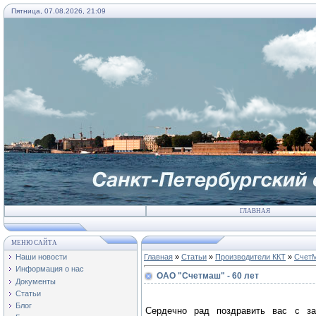
Пятница, 07.08.2026, 21:09
ГЛАВНАЯ
МЕНЮ САЙТА
Наши новости
Главная
»
Статьи
»
Производители ККТ
»
Счет
Информация о нас
ОАО "Счетмаш" - 60 лет
Документы
Статьи
Блог
Сердечно рад поздравить вас с за