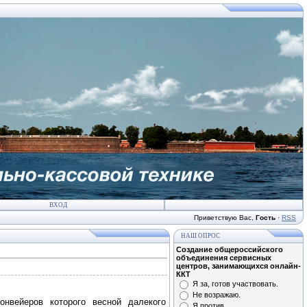
ВХОД
Приветствую Вас
,
Гость
·
RSS
НАШ ОПРОС
Создание общероссийского
объединения сервисных
центров, занимающихся онлайн-
ККТ
Я за, готов участвовать.
Не возражаю.
нвейеров которого весной далекого
Я против.