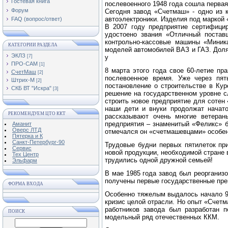
Гостевая книга
послевоенного 1948 года сошла перва
Форум
Сегодня завод «Счетмаш» - одно из 
автоэлектроники. Изделия под маркой 
FAQ (вопрос/ответ)
В 2007 году предприятие сертифици
удостоено звания «Отличный постав
контрольно-кассовые машины «Миника
КАТЕГОРИИ РАЗДЕЛА
моделей автомобилей ВАЗ и ГАЗ. Доля
ЭКЛЗ
[7]
у
ПРО-САМ
[1]
8 марта этого года свое 60-летие п
СчетМаш
[2]
послевоенное время. Уже через пят
Штрих-М
[2]
постановление о строительстве в Кур
СКБ ВТ "Искра"
[3]
решение на государственном уровне с
строить новое предприятие для сотен
наши дети и внуки продолжат начато
РЕКОМЕНДУЕМ ЦТО ККТ
рассказывают очень многие ветеран
предприятия – знаменитый «Феликс» б
Аманит
Оверс ЛТД
отмечался он «счетмашевцами» особен
Пятерка и К
Санкт-Петербург-90
Трудовые будни первых пятилеток пр
Сервис
новой продукции, необходимой стране 
Тех Центр
трудились одной дружной семьей!
Эльфарм
В мае 1985 года завод был реорганиз
получены первые государственные пр
ФОРМА ВХОДА
Особенно тяжелым выдалось начало 90
кризис целой отрасли. Но опыт «Счетм
работников завода был разработан п
ПОИСК
модельный ряд отечественных ККМ.