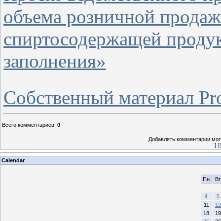
объема розничной продаж
спиртосодержащей продук
заполнения»
Собственный материал Pro
Всего комментариев
:
0
Добавлять комментарии могу
[
Р
Calendar
Пн
Вт
4
5
11
12
18
19