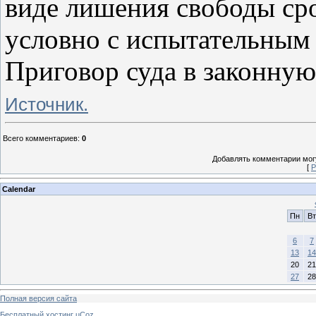
виде лишения свободы ср
условно с испытательным 
Приговор суда в законную
Источник.
Всего комментариев
:
0
Добавлять комментарии могу
[
Р
Calendar
Пн
Вт
6
7
13
14
20
21
27
28
Полная версия сайта
Бесплатный хостинг
uCoz