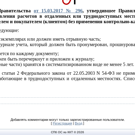
Правительства
от 15.03.2017 № 296
, утвердившее Правил
ления расчетов в отдаленных или труднодоступных мест
ем и покупателем (клиентом) без применения контрольно-ка
ледующие:
 экземплярах или должен иметь отрывную часть;
журнале учета, который должен быть пронумерован, прошнуров
яется по каждому документу;
ен быть перечеркнут и приложен к журналу;
ые части) хранятся в систематизированном виде не менее 5 лет.
 статьи 2 Федерального закона от 22.05.2003 N 54-ФЗ не прим
аботающие в труднодоступных и отдаленных местностях. Списо
Добавлять комментарии могут только зарегистрированные пользователи.
[
Регистрация
|
Вход
]
СПб ОС по ККТ © 2026