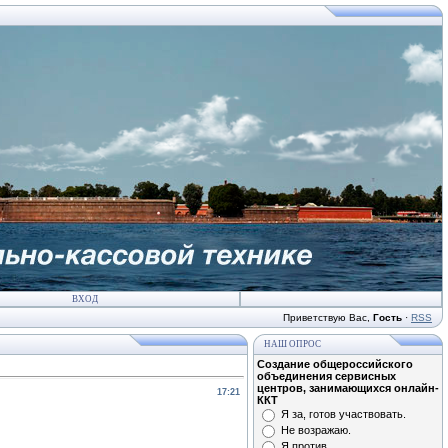
ВХОД
Приветствую Вас
,
Гость
·
RSS
НАШ ОПРОС
Создание общероссийского
объединения сервисных
центров, занимающихся онлайн-
17:21
ККТ
Я за, готов участвовать.
Не возражаю.
Я против.