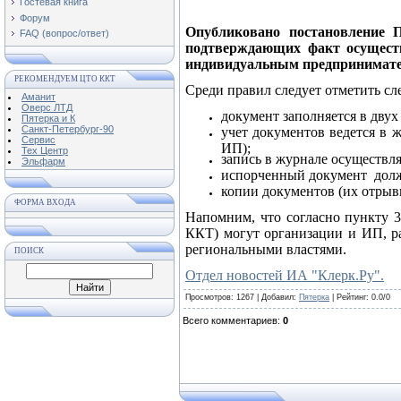
Гостевая книга
Форум
Опубликовано постановление 
FAQ (вопрос/ответ)
подтверждающих факт осуществ
индивидуальным предпринимател
РЕКОМЕНДУЕМ ЦТО ККТ
Среди правил следует отметить с
Аманит
Оверс ЛТД
документ заполняется в двух
Пятерка и К
Санкт-Петербург-90
учет документов ведется в 
Сервис
ИП);
Тех Центр
запись в журнале осуществл
Эльфарм
испорченный документ долж
копии документов (их отрывн
ФОРМА ВХОДА
Напомним, что согласно пункту 3
ККТ) могут организации и ИП, р
региональными властями.
ПОИСК
Отдел новостей ИА "Клерк.Ру".
Просмотров
: 1267 |
Добавил
:
Пятерка
|
Рейтинг
:
0.0
/
0
Всего комментариев
:
0