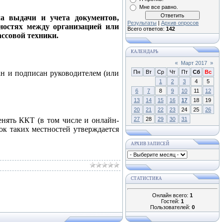
Мне все равно.
а выдачи и учета документов,
Результаты
|
Архив опросов
ностях между организацией или
Всего ответов:
142
ссовой техники.
КАЛЕНДАРЬ
«
Март 2017
»
ан и подписан руководителем (или
Пн
Вт
Ср
Чт
Пт
Сб
Вс
1
2
3
4
5
6
7
8
9
10
11
12
13
14
15
16
17
18
19
20
21
22
23
24
25
26
енять ККТ (в том числе и онлайн-
27
28
29
30
31
к таких местностей утверждается
АРХИВ ЗАПИСЕЙ
СТАТИСТИКА
Онлайн всего:
1
Гостей:
1
Пользователей:
0