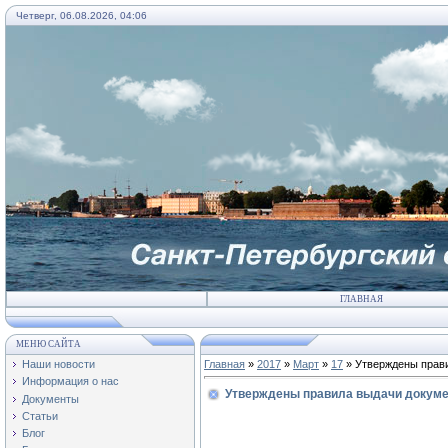
Четверг, 06.08.2026, 04:06
ГЛАВНАЯ
МЕНЮ САЙТА
Наши новости
Главная
»
2017
»
Март
»
17
» Утверждены прави
Информация о нас
Утверждены правила выдачи докуме
Документы
Статьи
Блог