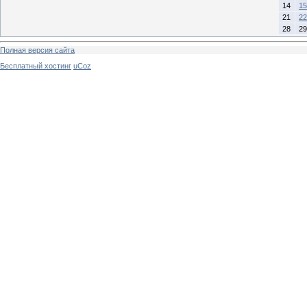
14
15
21
22
28
29
Полная версия сайта
Бесплатный хостинг
uCoz