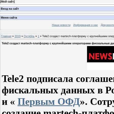
[
Мой сайт
]
Вход на сайт
Меню сайта
Наши новости
Информация о нас
Документ
Главная
»
2019
»
Октябрь
»
1
» Tele2 создаст martech-платформу с крупнейшими опе
Tele2 создаст martech-платформу с крупнейшими операторами фискальных да
Tele2 подписала соглаш
фискальных данных в Ро
и «
Первым ОФД
». Сот
создание martech-платф