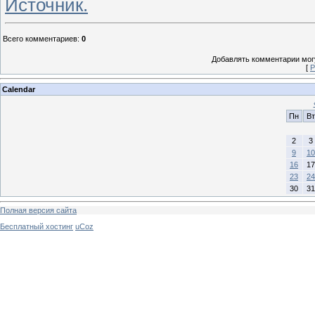
Источник.
Всего комментариев
:
0
Добавлять комментарии могу
[
Р
Calendar
Пн
Вт
2
3
9
10
16
17
23
24
30
31
Полная версия сайта
Бесплатный хостинг
uCoz