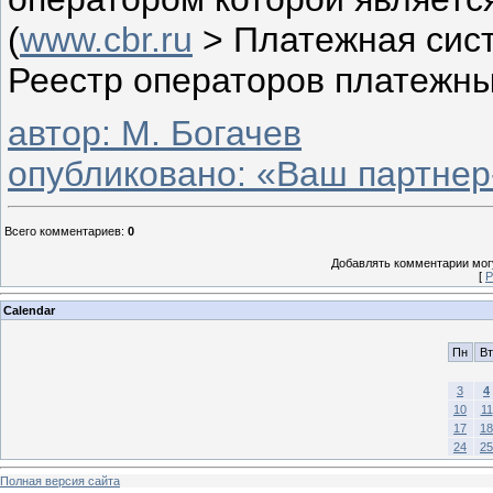
(
www.cbr.ru
> Платежная сис
Реестр операторов платежны
автор: М. Богачев
опубликовано: «Ваш партнер
Всего комментариев
:
0
Добавлять комментарии могу
[
Р
Calendar
Пн
Вт
3
4
10
11
17
18
24
25
Полная версия сайта