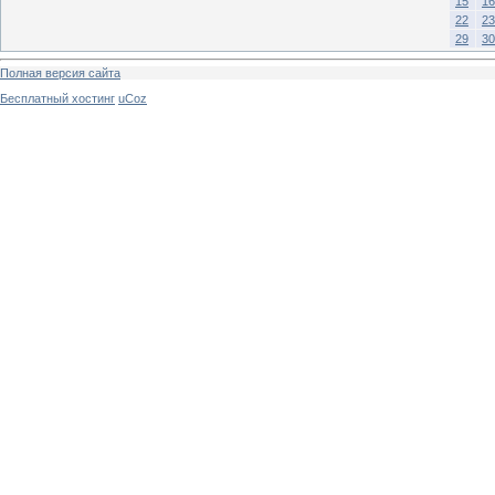
15
16
22
23
29
30
Полная версия сайта
Бесплатный хостинг
uCoz