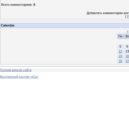
Всего комментариев
:
0
Добавлять комментарии могу
[
Р
Calendar
«
Пн
Вт
5
6
12
13
19
20
26
27
Полная версия сайта
Бесплатный хостинг
uCoz