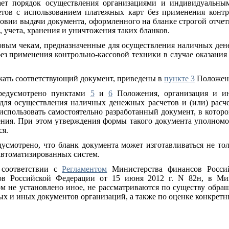
вает порядок осуществления организациями и индивидуальн
етов с использованием платежных карт без применения контр
ловии выдачи документа, оформленного на бланке строгой отчет
, учета, хранения и уничтожения таких бланков.
вым чекам, предназначенные для осуществления наличных дене
ез применения контрольно-кассовой техники в случае оказания
жать соответствующий документ, приведены в
пункте 3
Положен
предусмотрено пунктами
5
и
6
Положения, организация и ин
для осуществления наличных денежных расчетов и (или) расч
использовать самостоятельно разработанный документ, в котор
ия. При этом утверждения формы такого документа уполном
ся.
смотрено, что бланк документа может изготавливаться не тол
автоматизированных систем.
 соответствии с
Регламентом
Министерства финансов Росси
в Российской Федерации от 15 июня 2012 г. N 82н, в Мин
ом не установлено иное, не рассматриваются по существу обр
ых и иных документов организаций, а также по оценке конкрет