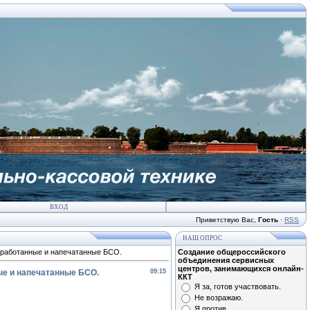
ВХОД
Приветствую Вас
,
Гость
·
RSS
НАШ ОПРОС
зработанные и напечатанные БСО.
Создание общероссийского
объединения сервисных
центров, занимающихся онлайн-
ые и напечатанные БСО.
09:15
ККТ
Я за, готов участвовать.
Не возражаю.
Я против.