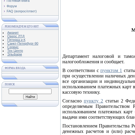
Гостевая книга
Форум
FAQ (вопрос/ответ)
РЕКОМЕНДУЕМ ЦТО ККТ
М
Аманит
Оверс ЛТД
Пятерка и К
Санкт-Петербург-90
Сервис
Тех Центр
Эльфарм
Департамент налоговой и тамо
налогообложения и сообщает.
ФОРМА ВХОДА
В соответствии с
пунктом 1
стать
при осуществлении наличных дене
все организации и индивидуальн
ПОИСК
использованием платежных карт в
кассовую технику.
Согласно
пункту 2
статьи 2 Феде
определяемым Правительством Р
использованием платежных карт 
выдачи ими соответствующих блан
Постановлением Правительства Ро
денежных расчетов и (или) расч