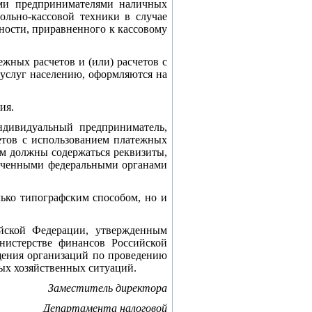
ыми предпринимателями наличных
ольно-кассовой техники в случае
ности, приравненного к кассовому
жных расчетов и (или) расчетов с
 услуг населению, оформляются на
ия.
дивидуальный предприниматель,
етов с использованием платежных
ом должны содержаться реквизиты,
оченными федеральными органами
ько типографским способом, но и
йской Федерации, утвержденным
истерстве финансов Российской
ащения организаций по проведению
ных хозяйственных ситуаций.
Заместитель директора
Департамента налоговой