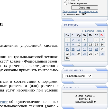
Мне все равно.
Результаты
|
Архив опросов
Всего ответов:
142
И
КАЛЕНДАРЬ
«
Февраль 2016
»
Пн
Вт
Ср
Чт
Пт
Сб
Вс
1
2
3
4
5
6
7
8
9
10
11
12
13
14
применения упрощенной системы
15
16
17
18
19
20
21
22
23
24
25
26
27
28
ении контрольно-кассовой техники
29
арт" (далее - Федеральный закон)
ых расчетов, а также расчетов с
уг обязаны применять контрольно-
АРХИВ ЗАПИСЕЙ
тели в соответствии с порядком,
ные расчеты и (или) расчеты с
СТАТИСТИКА
ния услуг населению при условии
Онлайн всего:
1
Гостей:
1
ение
об осуществлении наличных
Пользователей:
0
ольно-кассовой техники (далее -