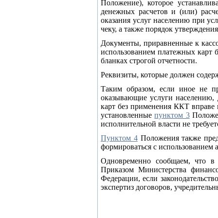
Положение), которое устанавли
денежных расчетов и (или) расч
оказания услуг населению при ус
чеку, а также порядок утверждения
Документы, приравненные к кассо
использованием платежных карт б
бланках строгой отчетности.
Реквизиты, которые должен содер
Таким образом, если иное не 
оказывающие услуги населению, 
карт без применения ККТ вправе 
установленные
пунктом 3
Положен
исполнительной власти не требует
Пунктом 4
Положения также преду
формироваться с использованием 
Одновременно сообщаем, что в
Приказом Министерства финансо
Федерации, если законодательств
экспертиз договоров, учредительн