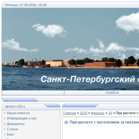
Пятница, 07.08.2026, 16:38
ГЛАВНАЯ
МЕНЮ САЙТА
Наши новости
Главная
»
2016
»
Февраль
»
16
» При расчете с
Информация о нас
При расчете с населением за оказа
Документы
Статьи
Блог