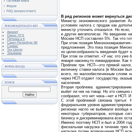
Гостевая книга
Форум
FAQ (вопрос/ответ)
В ряд регионов может вернуться ди
Министр экономического развития 
условиях налога с продаж как дополн
РЕКОМЕНДУЕМ ЦТО ККТ
министр уточнить отказался. Но ясно,
Аманит
и других мегаполисах. Но введение на
Оверс ЛТД
Москве НСП составлял 5%. Так что го
Пятерка и К
Санкт-Петербург-90
При этом позиция Минэкономразвития—п
Сервис
предложения. Это пока позиция Минэко
Тех Центр
но целесообразность введения будет з
Эльфарм
При этом он отметил: «У нас это уже б
января наконец-то ликвидирован. Как т
Проблем три. НСП—это прямой налог,
ФОРМА ВХОДА
величину ставки налога (в Москве бы
всего, по малообеспеченным слоям н
через НСП отдают государству, оказы
населения.
ПОИСК
Вторая проблема: администрирование
выбит ли чек на товар. Но это смешно
сообразил, что нет чека—нет и НСП. И
С этой проблемой связана третья: 
федеральном уровне администрирование
регионах нагло не выбивали вообще н
некоторых губернаторов, которые се
бизнесу и дискриминировала всех ост
Именно поэтому НСП и был в 2004 год
фискальная нагрузка в течение трех 
нагрузки путем возвращения НСП все-