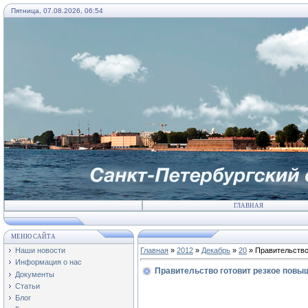
Пятница, 07.08.2026, 06:54
ГЛАВНАЯ
МЕНЮ САЙТА
Наши новости
Главная
»
2012
»
Декабрь
»
20
» Правительство
Информация о нас
Правительство готовит резкое повыш
Документы
Статьи
Блог