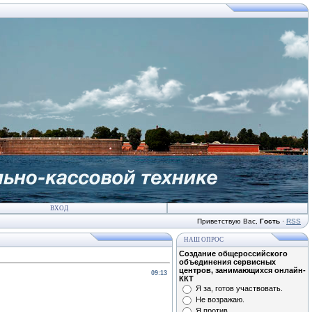
ВХОД
Приветствую Вас
,
Гость
·
RSS
НАШ ОПРОС
Создание общероссийского
объединения сервисных
центров, занимающихся онлайн-
09:13
ККТ
Я за, готов участвовать.
Не возражаю.
Я против.