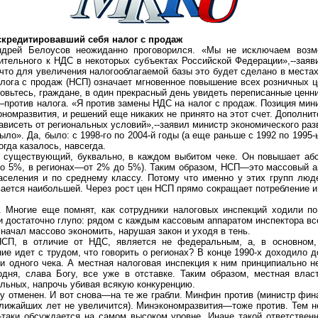
скредитировавший себя налог с продаж
Андрей Белоусов неожиданно проговорился. «Мы не исключаем возм
ительного к НДС в некоторых субъектах Российской Федерации»,--заяви
 что для увеличения налогооблагаемой базы это будет сделано в места
лога с продаж (НСП) означает мгновенное повышение всех розничных це
товьтесь, граждане, в один прекрасный день увидеть переписанные цен
ротив налога. «Я против замены НДС на налог с продаж. Позиция минис
номразвития, и решений еще никаких не принято на этот счет. Дополнит
ависеть от региональных условий»,--заявил министр экономического ра
ыло». Да, было: с 1998-го по 2004-й годы (а еще раньше с 1992 по 1995-
огда казалось, навсегда.
 существующий, буквально, в каждом выбитом чеке. Он повышает аб
ло 5%, в регионах—от 2% до 5%). Таким образом, НСП—это массовый а
аселения и по среднему классу. Потому что именно у этих групп люд
вается наибольшей. Через рост цен НСП прямо сокращает потребление 
. Многие еще помнят, как сотрудники налоговых инспекций ходили по
 и достаточно глупо: рядом с каждым кассовым аппаратом инспектора вс
 начал массово экономить, нарушая закон и уходя в тень.
НСП, в отличие от НДС, является не федеральным, а, в основном
 идет с трудом, что говорить о регионах? В конце 1990-х доходило до
и одного чека. А местная налоговая инспекция к ним принципиально 
годня, слава Богу, все уже в отставке. Таким образом, местная вла
альных, напрочь убивая всякую конкуренцию.
у отменен. И вот снова—на те же грабли. Минфин против (министр фи
ближайших лет не увеличится). Минэкономразвития—тоже против. Тем 
таки обсуждается на самом высоком уровне. Иначе такой ответственн