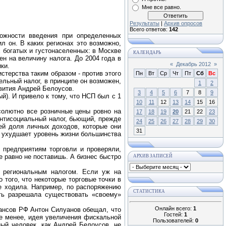
Мне все равно.
Результаты
|
Архив опросов
Всего ответов:
142
ожности введения при определенных
л он. В каких регионах это возможно,
х богатых и густонаселенных: в Москве
КАЛЕНДАРЬ
н на величину налога. До 2004 года в
«
Декабрь 2012
»
ники.
терства таким образом - против этого
Пн
Вт
Ср
Чт
Пт
Сб
Вс
ельный налог, в принципе он возможен,
1
2
звития Андрей Белоусов.
3
4
5
6
7
8
9
ый). И привело к тому, что НСП был с 1
10
11
12
13
14
15
16
солютно все розничные цены ровно на
17
18
19
20
21
22
23
нтисоциальный налог, бьющий, прежде
24
25
26
27
28
29
30
ей доля личных доходов, которые они
31
и ухудшает уровень жизни большинства
 предприятиям торговли и проверяли,
е равно не поставишь. А бизнес быстро
АРХИВ ЗАПИСЕЙ
, региональным налогом. Если уж на
 того, что некоторые торговые точки в
не ходила. Например, по распоряжению
СТАТИСТИКА
сть разрешала существовать «своему»
Онлайн всего:
1
нансов РФ Антон Силуанов обещал, что
Гостей:
1
не менее, идея увеличения фискальной
Пользователей:
0
ый человек, как Андрей Белоусов, не