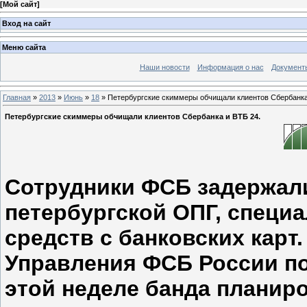
[
Мой сайт
]
Вход на сайт
Меню сайта
Наши новости
Информация о нас
Документ
Главная
»
2013
»
Июнь
»
18
» Петербургские скиммеры обчищали клиентов Сбербанка
Петербургские скиммеры обчищали клиентов Сбербанка и ВТБ 24.
Сотрудники ФСБ задержал
петербургской ОПГ, специ
средств с банковских карт
Управления ФСБ России по
этой неделе банда планир