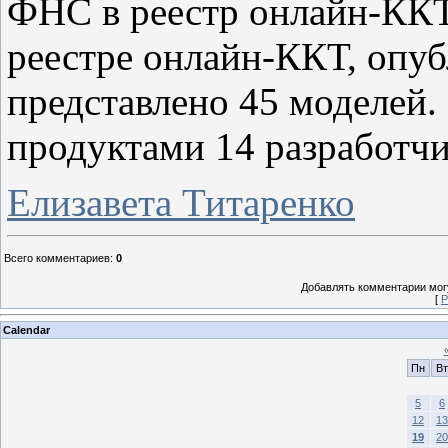
ФНС в реестр онлайн-ККТ"
реестре онлайн-ККТ, опу
представлено 45 моделей.
продуктами 14 разработчи
Елизавета Титаренко
Всего комментариев
:
0
Добавлять комментарии могу
[
Р
Calendar
Пн
Вт
5
6
12
13
19
20