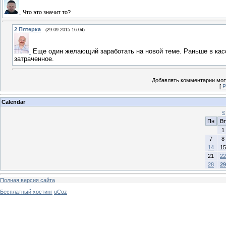
Что это значит то?
2
Пятерка
(29.09.2015 16:04)
Еще один желающий заработать на новой теме. Раньше в кассо
затраченное.
Добавлять комментарии могу
[
Р
Calendar
«
Пн
Вт
1
7
8
14
15
21
22
28
29
Полная версия сайта
Бесплатный хостинг
uCoz