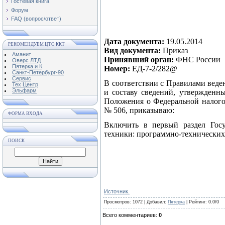
Гостевая книга
Форум
FAQ (вопрос/ответ)
Дата документа:
19.05.2014
РЕКОМЕНДУЕМ ЦТО ККТ
Вид документа:
Приказ
Аманит
Принявший орган:
ФНС России
Оверс ЛТД
Пятерка и К
Номер:
ЕД-7-2/282@
Санкт-Петербург-90
Сервис
В соответствии с Правилами веден
Тех Центр
Эльфарм
и составу сведений, утвержденн
Положения о Федеральной налого
№ 506, приказываю:
ФОРМА ВХОДА
Включить в первый раздел Госуд
техники: программно-технически
ПОИСК
Источник.
Просмотров
: 1072 |
Добавил
:
Пятерка
|
Рейтинг
:
0.0
/
0
Всего комментариев
:
0