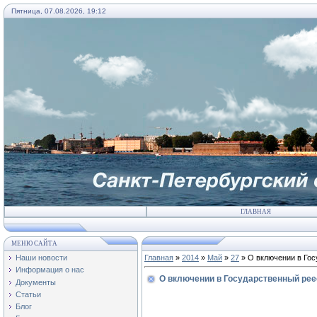
Пятница, 07.08.2026, 19:12
ГЛАВНАЯ
МЕНЮ САЙТА
Наши новости
Главная
»
2014
»
Май
»
27
» О включении в Гос
Информация о нас
О включении в Государственный реес
Документы
Статьи
Блог