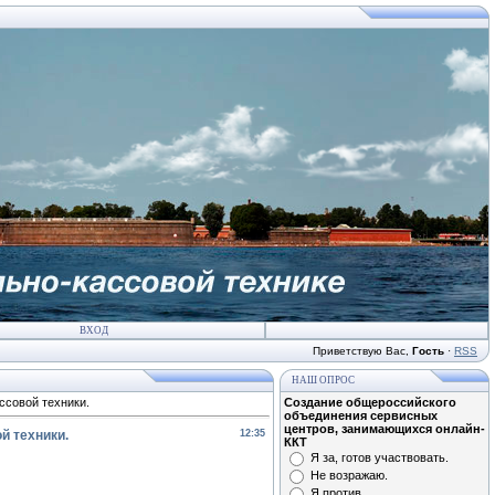
ВХОД
Приветствую Вас
,
Гость
·
RSS
НАШ ОПРОС
ссовой техники.
Создание общероссийского
объединения сервисных
центров, занимающихся онлайн-
й техники.
12:35
ККТ
Я за, готов участвовать.
Не возражаю.
Я против.