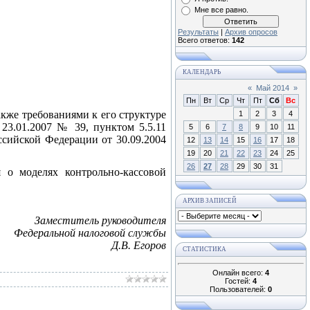
Мне все равно.
Результаты
|
Архив опросов
Всего ответов:
142
КАЛЕНДАРЬ
«
Май 2014
»
Пн
Вт
Ср
Чт
Пт
Сб
Вс
акже требованиями к его структуре
1
2
3
4
23.01.2007 № 39, пунктом 5.5.11
5
6
7
8
9
10
11
сийской Федерации от 30.09.2004
12
13
14
15
16
17
18
19
20
21
22
23
24
25
26
27
28
29
30
31
 о моделях контрольно-кассовой
АРХИВ ЗАПИСЕЙ
Заместитель руководителя
Федеральной налоговой службы
Д.В. Егоров
СТАТИСТИКА
Онлайн всего:
4
Гостей:
4
Пользователей:
0