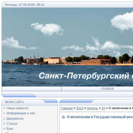
Пятница, 07.08.2026, 08:41
ГЛАВНАЯ
МЕНЮ САЙТА
Наши новости
Главная
»
2013
»
Апрель
»
29
» О включении в 
Информация о нас
О включении в Государственный реес
Документы
Статьи
Блог