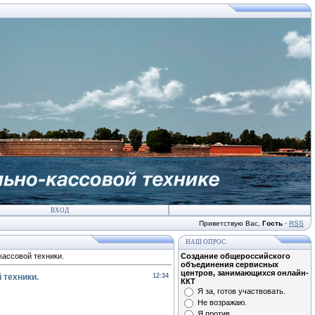
ВХОД
Приветствую Вас
,
Гость
·
RSS
НАШ ОПРОС
кассовой техники.
Создание общероссийского
объединения сервисных
центров, занимающихся онлайн-
 техники.
12:34
ККТ
Я за, готов участвовать.
Не возражаю.
Я против.