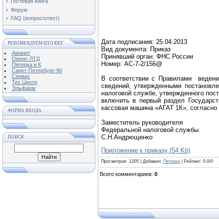
Гостевая книга
Форум
FAQ (вопрос/ответ)
Дата подписания: 25.04.2013
РЕКОМЕНДУЕМ ЦТО ККТ
Вид документа: Приказ
Аманит
Принявший орган: ФНС России
Оверс ЛТД
Номер: АС-7-2/156@
Пятерка и К
Санкт-Петербург-90
Сервис
В соответствии с Правилами ведения 
Тех Центр
сведений, утвержденными постановле
Эльфарм
налоговой службе, утвержденного пос
включить в первый раздел Государств
кассовая машина «АГАТ 1К», согласно
ФОРМА ВХОДА
Заместитель руководителя
Федеральной налоговой службы
С.Н.Андрющенко
ПОИСК
Приложение к приказу (54 Kb)
Просмотров
: 1205 |
Добавил
:
Пятерка
|
Рейтинг
:
0.0
/
0
Всего комментариев
:
0