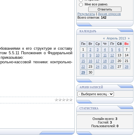
Мне все равно.
Результаты
|
Архив опросов
Всего ответов:
142
КАЛЕНДАРЬ
«
Апрель 2013
»
Пн
Вт
Ср
Чт
Пт
Сб
Вс
бованиями к его структуре и составу
1
2
3
4
5
6
7
ктом 5.5.11 Положения о Федеральной
8
9
10
11
12
13
14
 приказываю:
15
16
17
18
19
20
21
рольно-кассовой техники: контрольно-
22
23
24
25
26
27
28
29
30
АРХИВ ЗАПИСЕЙ
СТАТИСТИКА
Онлайн всего:
3
Гостей:
3
Пользователей:
0