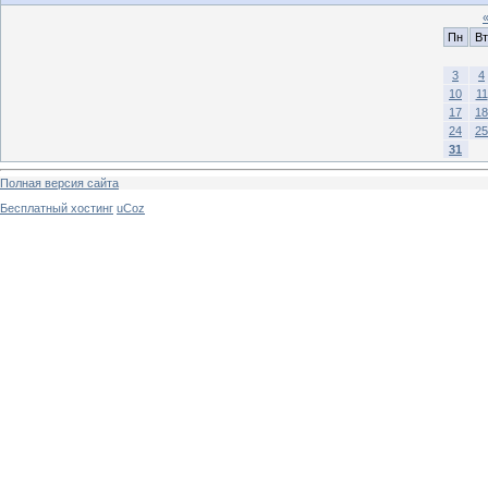
Пн
Вт
3
4
10
11
17
18
24
25
31
Полная версия сайта
Бесплатный хостинг
uCoz