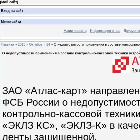
[
Мой сайт
]
Вход на сайт
Меню сайта
Наши новости
Информация о нас
Документ
Главная
»
2013
»
Октябрь
»
14
» О недопустимости применения в составе контрольно
О недопустимости применения в составе контрольно-кассовой техники устрой
ЗАО «Атлас-карт» направлен
ФСБ России о недопустимост
контрольно-кассовой техник
«ЭКЛЗ КС», «ЭКЛЗ-К» в каче
ленты защищенной.