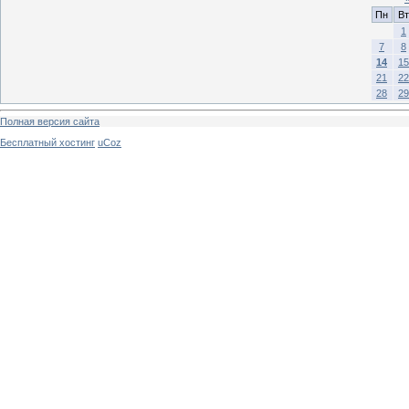
Пн
Вт
1
7
8
14
15
21
22
28
29
Полная версия сайта
Бесплатный хостинг
uCoz