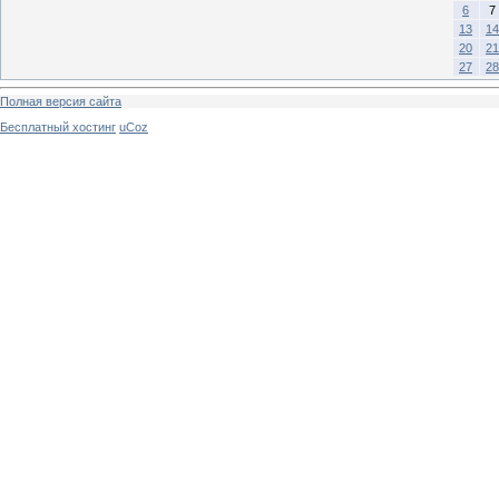
6
7
13
14
20
21
27
28
Полная версия сайта
Бесплатный хостинг
uCoz