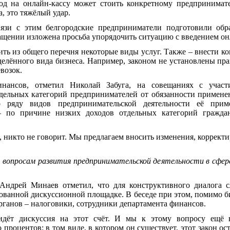
од на онлайн-кассу может стоить конкретному предпринимат
, это тяжёлый удар.
вязи с этим белгородские предприниматели подготовили обр
ащении изложена просьба упорядочить ситуацию с введением он
ить из общего перечня некоторые виды услуг. Также – внести 
делённого вида бизнеса. Например, законом не установлены пр
возок.
инансов, отметил Николай Забуга, на совещаниях с участ
дельных категорий предпринимателей от обязанности применен
 ряду видов предпринимательской деятельности её прим
– по причине низких доходов отдельных категорий гражда
, никто не говорит. Мы предлагаем вносить изменения, корректи
вопросам развития предпринимательской деятельности в сфере
Андрей Минаев отметил, что для конструктивного диалога с
рованной дискуссионной площадке. В беседе при этом, помимо б
ганов – налоговики, сотрудники департамента финансов.
 идёт дискуссия на этот счёт. И мы к этому вопросу ещё в
 процентов: в том виде, в котором он существует, этот закон ост