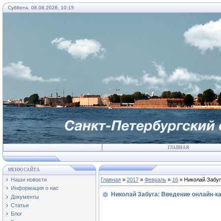
Суббота, 08.08.2026, 10:15
ГЛАВНАЯ
МЕНЮ САЙТА
Наши новости
Главная
»
2017
»
Февраль
»
16
» Николай Забуг
Информация о нас
Николай Забуга: Введение онлайн-ка
Документы
Статьи
Блог