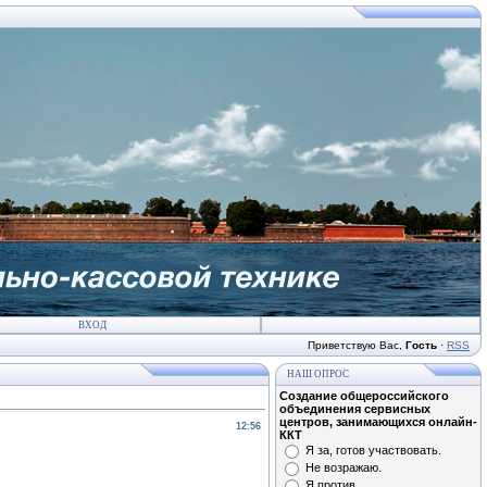
ВХОД
Приветствую Вас
,
Гость
·
RSS
НАШ ОПРОС
Создание общероссийского
объединения сервисных
центров, занимающихся онлайн-
12:56
ККТ
Я за, готов участвовать.
Не возражаю.
Я против.