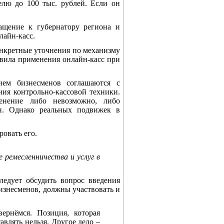
елю до 100 тыс. рублей. Если он
ащение к губернатору региона и
лайн-касс.
конкретные уточнения по механизму
авила применения онлайн-касс при
ием бизнесменов соглашаются с
ия контрольно-кассовой техники.
енение либо невозможно, либо
н. Однако реальных подвижек в
ровать его.
 ремесленничества и услуг в
ледует обсудить вопрос введения
изнесменов, должны участвовать и
ернёмся. Позиция, которая
авлять нельзя. Другое дело –