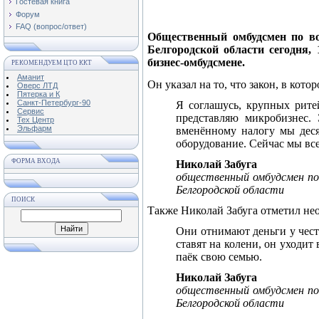
Гостевая книга
Форум
FAQ (вопрос/ответ)
Общественный омбудсмен по во
Белгородской области сегодня,
бизнес-омбудсмене.
РЕКОМЕНДУЕМ ЦТО ККТ
Аманит
Он указал на то, что закон, в ко
Оверс ЛТД
Пятерка и К
Санкт-Петербург-90
Я соглашусь, крупных рите
Сервис
представляю микробизнес. 
Тех Центр
Эльфарм
вменённому налогу мы деся
оборудование. Сейчас мы вс
ФОРМА ВХОДА
Николай Забуга
общественный омбудсмен по 
Белгородской области
ПОИСК
Также Николай Забуга отметил не
Они отнимают деньги у чест
ставят на колени, он уходит
паёк свою семью.
Николай Забуга
общественный омбудсмен по 
Белгородской области