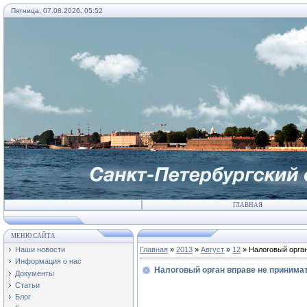
Пятница, 07.08.2026, 05:52
ГЛАВНАЯ
МЕНЮ САЙТА
Наши новости
Главная
»
2013
»
Август
»
12
» Налоговый орган
Информация о нас
Налоговый орган вправе не принима
Документы
Статьи
Блог