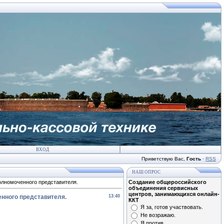
ВХОД
Приветствую Вас
,
Гость
·
RSS
НАШ ОПРОС
олномоченного представителя.
Создание общероссийского
объединения сервисных
центров, занимающихся онлайн-
енного представителя.
13:40
ККТ
Я за, готов участвовать.
Не возражаю.
Я против.