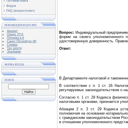
Гостевая книга
Форум
FAQ (вопрос/ответ)
РЕКОМЕНДУЕМ ЦТО ККТ
Аманит
Вопрос:
Индивидуальный предпринимат
Оверс ЛТД
форме на своего уполномоченного п
Пятерка и К
удостоверенную доверенность. Правом
Санкт-Петербург-90
Сервис
Тех Центр
Ответ:
Эльфарм
ФОРМА ВХОДА
В Департаменте налоговой и таможенн
ПОИСК
В соответствии с п. 1 ст. 26 Налог
регулируемых законодательством о нал
Согласно п. 1 ст. 29 Кодекса физиче
налоговыми органами, признается уп
Абзацем 2 п. 3 ст. 29 Кодекса уст
полномочия на основании нотариально
с гражданским законодательством Росс
в отношении уполномоченного предста