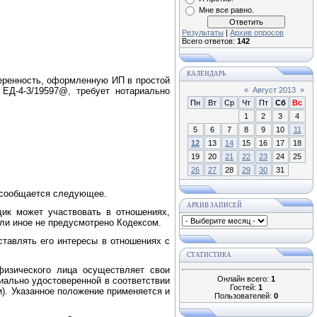
Мне все равно.
Результаты
|
Архив опросов
Всего ответов:
142
КАЛЕНДАРЬ
веренность, оформленную ИП в простой
«
Август 2013
»
ЕД-4-3/19597@, требует нотариально
Пн
Вт
Ср
Чт
Пт
Сб
Вс
1
2
3
4
5
6
7
8
9
10
11
12
13
14
15
16
17
18
19
20
21
22
23
24
25
26
27
28
29
30
31
 сообщается следующее.
АРХИВ ЗАПИСЕЙ
щик может участвовать в отношениях,
сли иное не предусмотрено Кодексом.
ставлять его интересы в отношениях с
СТАТИСТИКА
физического лица осуществляет свои
Онлайн всего:
1
иально удостоверенной в соответствии
Гостей:
1
). Указанное положение применяется и
Пользователей:
0