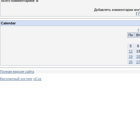
Всего комментариев
:
0
Добавлять комментарии могу
[
Р
Calendar
«
Пн
Вт
5
6
12
13
19
20
26
27
Полная версия сайта
Бесплатный хостинг
uCoz