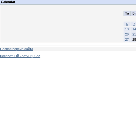
Calendar
Пн
Вт
6
7
13
14
20
21
27
28
Полная версия сайта
Бесплатный хостинг
uCoz