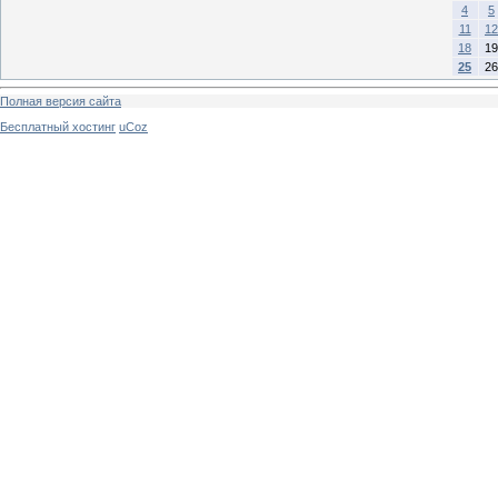
4
5
11
12
18
19
25
26
Полная версия сайта
Бесплатный хостинг
uCoz