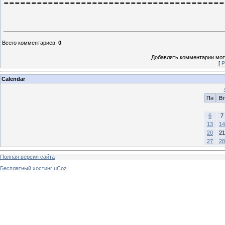
----------------------------------------
Всего комментариев
:
0
Добавлять комментарии могу
[
Р
Calendar
Пн
Вт
6
7
13
14
20
21
27
28
Полная версия сайта
Бесплатный хостинг
uCoz