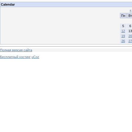
Calendar
«
Пн
Вт
5
6
12
13
19
20
26
27
Полная версия сайта
Бесплатный хостинг
uCoz