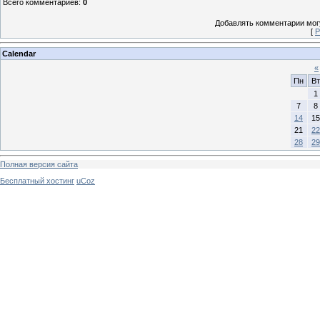
Всего комментариев
:
0
Добавлять комментарии могу
[
Р
Calendar
«
Пн
Вт
1
7
8
14
15
21
22
28
29
Полная версия сайта
Бесплатный хостинг
uCoz