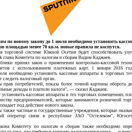
м по новому закону до 1 июля необходимо установить кассо
ов площадью менее 70 кв.м. новые правила не коснутся.
 в торговой системе Южной Осетии будет способствовать у
ik глава Комитета по налогам и сборам Вадим Каджаев.
блики принял закон о применении контрольно-кассовой техн
четов с использованием платежных карт. 1 января 2016 год
юля необходимо установить кассовые аппараты в торговых то
т следить налоговый орган.
ы прав потребителей, показа более точной картины оборота д
льные доходы и платили налоги", — сказал Каджаев.
т установить кассовые аппараты в тех торговых помещениях, пл
нству предпринимателей, которые занимаются розничной торго
опадает под действие нового закона.
 также частные и государственные учреждения, которые оказы
ый оператор связи в республике ЗАО "Остелеком", Югосет
кона Комитету по налогам и сборам также необходимо опред
ти от того, что требуется данному налогоплательщику — и внест