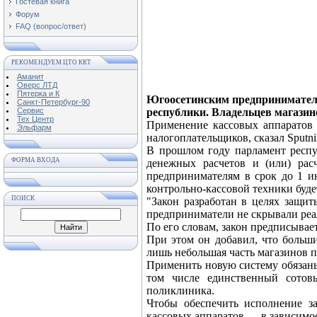
Гостевая книга
Форум
FAQ (вопрос/ответ)
РЕКОМЕНДУЕМ ЦТО ККТ
Аманит
Оверс ЛТД
Пятерка и К
Югоосетинским предпринимателя
Санкт-Петербург-90
Сервис
республики. Владельцев магазин
Тех Центр
Применение кассовых аппаратов
Эльфарм
налогоплательщиков, сказал Sputn
В прошлом году парламент респу
ФОРМА ВХОДА
денежных расчетов и (или) рас
предпринимателям в срок до 1 и
контрольно-кассовой техники буде
ПОИСК
"Закон разработан в целях защит
предприниматели не скрывали реа
По его словам, закон предписывае
При этом он добавил, что больши
лишь небольшая часть магазинов п
Применить новую систему обязаны
том числе единственный сотов
поликлиника.
Чтобы обеспечить исполнение за
кассовых аппаратов — в зависимос