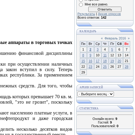
Мне все равно.
Результаты
|
Архив опросов
Всего ответов:
142
КАЛЕНДАРЬ
«
Февраль 2016
»
вые аппараты в торговых точках
Пн
Вт
Ср
Чт
Пт
Сб
Вс
1
2
3
4
5
6
7
лучшению финансовой дисциплины
8
9
10
11
12
13
14
15
16
17
18
19
20
21
ики при осуществлении наличных
22
23
24
25
26
27
28
а закон вступил в силу. Теперь
29
чках республики. За применением
енежных средств. Для того, чтобы
АРХИВ ЗАПИСЕЙ
ощадь которых превышает 70 кв. м.
влей, "это не грозит", поскольку
СТАТИСТИКА
вают населению платные услуги, в
нефтепродукт и даже городская
Онлайн всего:
9
Гостей:
9
Пользователей:
0
елить несколько десятков видов
и их в государственный реестр.