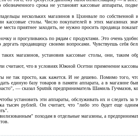
о обозначенного срока не установят кассовые аппараты, под
владельцы нескольких магазинов в Цхинвале по собственной 
и кассовые столы. Число покупателей в этих магазинах зна
е места приятнее заходить, не нужно просить продавца показат
ночку и прогуливаюсь по рядам с продуктами. Это очень удобно
о дергать продавщицу своими вопросами. Чувствуешь себя бе
таких магазинов, установив кассовые столы, они, таким об
и считают, что в условиях Южной Осетии применение кассовы
ы не так просто, как кажется. И не дешево. Помимо того, ч
здать единую базу товаров в памяти аппарата, а в магазине бы
часто", — сказал Sputnik предприниматель Шамиль Гучмазов, к
, чтобы установить эти аппараты, обслуживать их и следить за 
ока тысяч рублей. Он считает, что "либо это будет еще одн
ть".
вилизованным" походам в отдельные магазины, а предпринимат
тов.