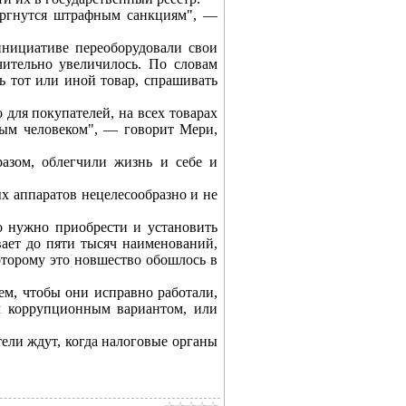
вергнутся штрафным санкциям", —
инициативе переоборудовали свои
чительно увеличилось. По словам
ь тот или иной товар, спрашивать
 для покупателей, на всех товарах
лым человеком", — говорит Мери,
разом, облегчили жизнь и себе и
х аппаратов нецелесообразно и не
то нужно приобрести и установить
вает до пяти тысяч наименований,
оторому это новшество обошлось в
тем, чтобы они исправно работали,
им коррупционным вариантом, или
ели ждут, когда налоговые органы