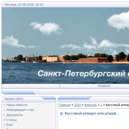
Пятница, 07.08.2026, 22:12
ГЛАВНАЯ
МЕНЮ САЙТА
Наши новости
Главная
»
2016
»
Февраль
»
2
» Кассовый аппар
Информация о нас
Кассовый аппарат или штраф.
Документы
Статьи
Блог