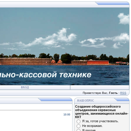
ВХОД
Приветствую Вас
,
Гость
·
RSS
НАШ ОПРОС
Создание общероссийского
объединения сервисных
центров, занимающихся онлайн-
10:00
ККТ
Я за, готов участвовать.
Не возражаю.
Я против.