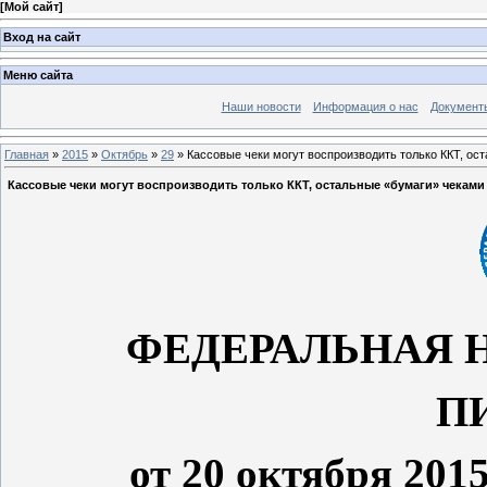
[
Мой сайт
]
Вход на сайт
Меню сайта
Наши новости
Информация о нас
Документ
Главная
»
2015
»
Октябрь
»
29
» Кассовые чеки могут воспроизводить только ККТ, ос
Кассовые чеки могут воспроизводить только ККТ, остальные «бумаги» чеками 
ФЕДЕРАЛЬНАЯ 
П
от 20 октября 201