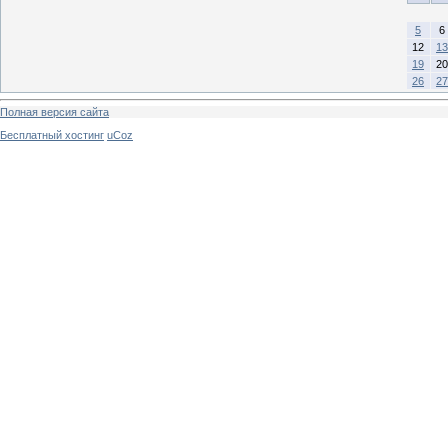
5
6
12
13
19
20
26
27
Полная версия сайта
Бесплатный хостинг
uCoz