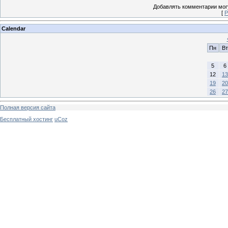
Добавлять комментарии могу
[
Р
Calendar
Пн
Вт
5
6
12
13
19
20
26
27
Полная версия сайта
Бесплатный хостинг
uCoz