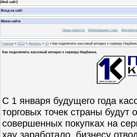
[
Мой сайт
]
Вход на сайт
Меню сайта
Наши новости
Информация о нас
Документ
Главная
»
2012
»
Декабрь
»
23
» Как подключить кассовый аппарат к серверу Нацбанк
Как подключить кассовый аппарат к серверу Нацбанка.
С 1 января будущего года кас
торговых точек страны будут
совершенных покупках на серв
хау заработало, бизнесу отво