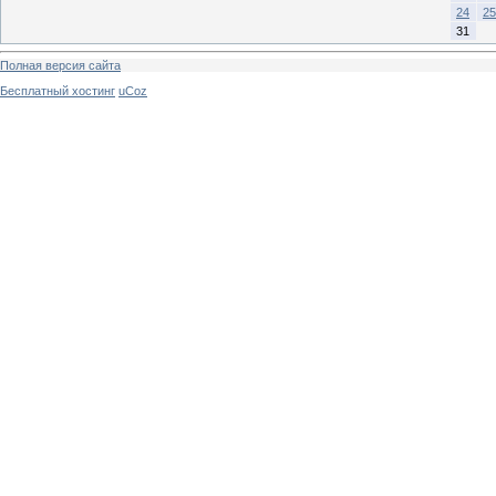
24
25
31
Полная версия сайта
Бесплатный хостинг
uCoz