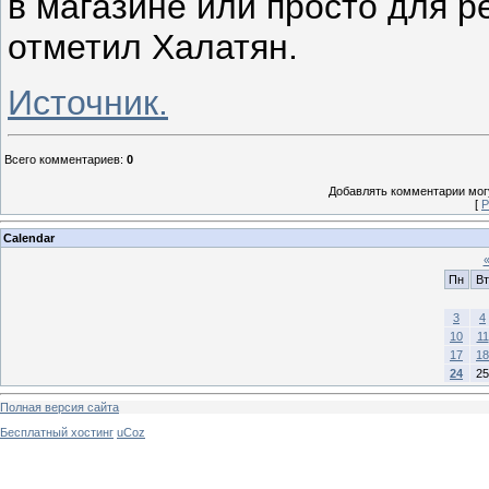
в магазине или просто для р
отметил Халатян.
Источник.
Всего комментариев
:
0
Добавлять комментарии могу
[
Р
Calendar
Пн
Вт
3
4
10
11
17
18
24
25
Полная версия сайта
Бесплатный хостинг
uCoz