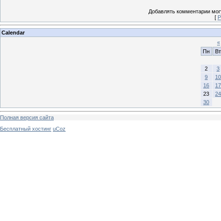
Добавлять комментарии могу
[
Р
Calendar
«
Пн
Вт
2
3
9
10
16
17
23
24
30
Полная версия сайта
Бесплатный хостинг
uCoz