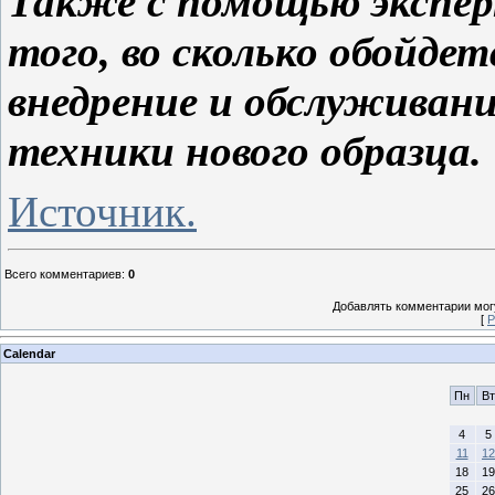
Также с помощью экспе
того, во сколько обойд
внедрение и обслуживан
техники нового образца.
Источник.
Всего комментариев
:
0
Добавлять комментарии могу
[
Р
Calendar
Пн
Вт
4
5
11
12
18
19
25
26