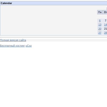
Calendar
Пн
Вт
6
7
13
14
20
21
27
28
Полная версия сайта
Бесплатный хостинг
uCoz