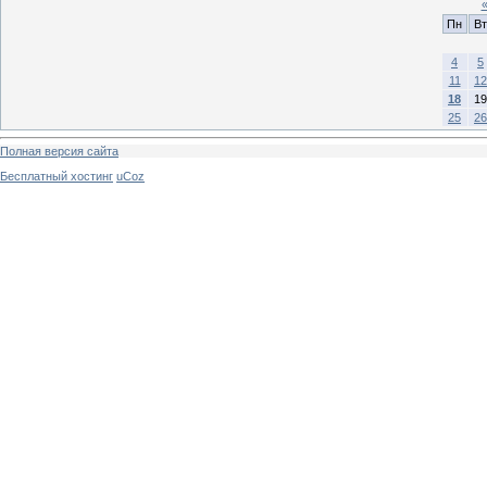
Пн
Вт
4
5
11
12
18
19
25
26
Полная версия сайта
Бесплатный хостинг
uCoz