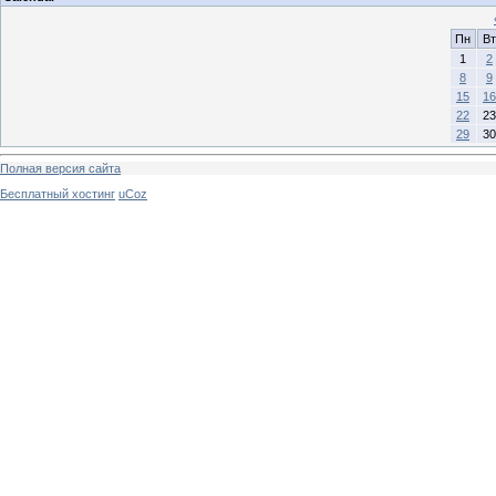
Пн
Вт
1
2
8
9
15
16
22
23
29
30
Полная версия сайта
Бесплатный хостинг
uCoz